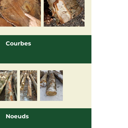
Courbes
Noeuds